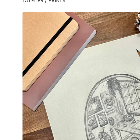
LÀTELIER
/
PRINTS