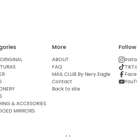
gories
More
Follow
ORIGINAL
ABOUT
Inst
LTURAS
FAQ
TikT
ER
MAIL CLUB By Nery Eagle
Face
S
Contact
YouT
ONERY
Back to site
S
ING & ACCESORIES
OOED MIRRORS
L L