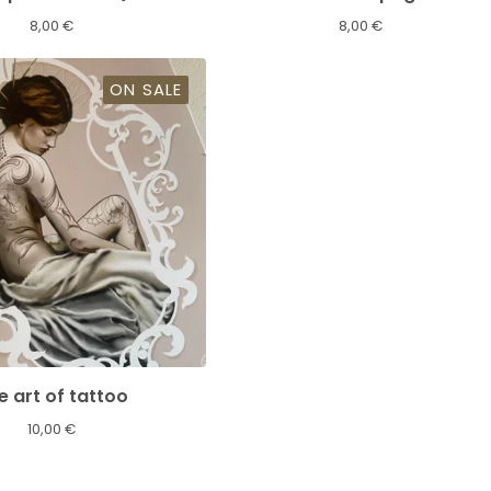
8,00
€
8,00
€
ON SALE
e art of tattoo
10,00
€