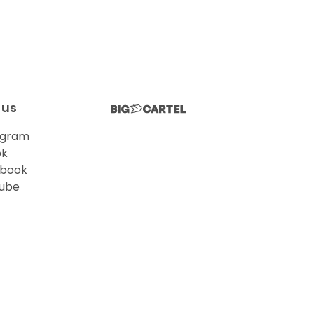
 us
agram
ok
book
ube