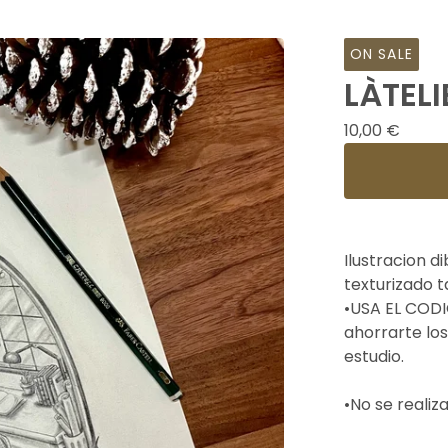
ON SALE
LÀTELI
10,00
€
Ilustracion d
texturizado 
•USA EL CODI
ahorrarte los
estudio.
•No se realiz