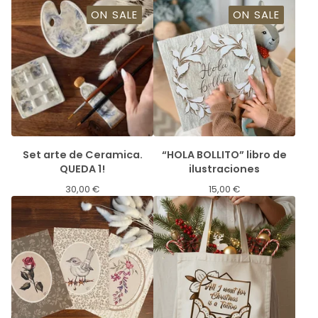
ON SALE
ON SALE
Set arte de Ceramica.
“HOLA BOLLITO” libro de
QUEDA 1!
ilustraciones
30,00
€
15,00
€